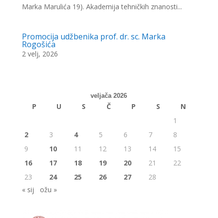
Marka Marulića 19). Akademija tehničkih znanosti...
Promocija udžbenika prof. dr. sc. Marka
Rogošića
2 velj, 2026
veljača 2026
P
U
S
Č
P
S
N
1
2
3
4
5
6
7
8
9
10
11
12
13
14
15
16
17
18
19
20
21
22
23
24
25
26
27
28
« sij
ožu »