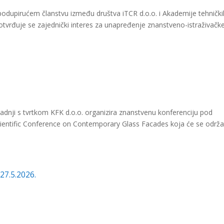
podupirućem članstvu između društva iTCR d.o.o. i Akademije tehnički
rđuje se zajednički interes za unapređenje znanstveno-istraživačke
uradnji s tvrtkom KFK d.o.o. organizira znanstvenu konferenciju pod
ientific Conference on Contemporary Glass Facades koja će se održa
27.5.2026.