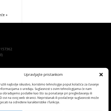
ies »
157362
d)
Upravljajte pristankom
žili najbolje iskustvo, koristimo tehnologije poput kolačića za čuvanje
up informacijama o uređaju. Suglasnost s ovim tehnologijama će nam
a obrađujemo podatke kao što su ponašanje pri pregledavanju ili
ID-ovi na ovoj web stranici. Nepristanak ili povlačenje suglasnosti može
jecati na određene karakteristike i funkcije.