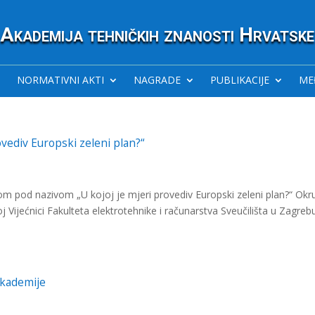
Akademija tehničkih znanosti Hrvatske
NORMATIVNI AKTI
NAGRADE
PUBLIKACIJE
ME
ovediv Europski zeleni plan?“
om pod nazivom „U kojoj je mjeri provediv Europski zeleni plan?“ Okru
oj Vijećnici Fakulteta elektrotehnike i računarstva Sveučilišta u Zagreb
Akademije