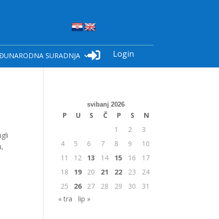
Login

ĐUNARODNA SURADNJA
svibanj 2026
P
U
S
Č
P
S
N
1
2
3
gli
4
5
6
7
8
9
10
u,
11
12
13
14
15
16
17
18
19
20
21
22
23
24
25
26
27
28
29
30
31
« tra
lip »