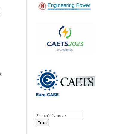
h
 i
ti
Traži