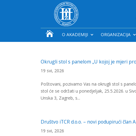

O AKADEMIJI
ORGANIZACIJA
Okrugli stol s panelom „U kojoj je mjeri pr
19 svi, 2026
Poštovani, pozivamo Vas na okrugli stol s panel
stol će se održati u ponedjeljak, 25.5.2026. u Siv
Unska 3, Zagreb, s...
Društvo iTCR d.o.o. – novi podupirući član 
19 svi, 2026