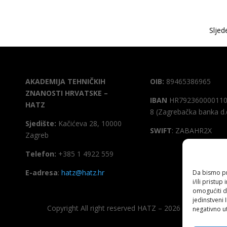
Next Entr
AKADEMIJA TEHNIČKIH
OIB:
89465386965
ZNANOSTI HRVATSKE –
IBAN
HR792360000110
HATZ
8 (Zagrebačka banka d.
Sjedište:
Kačićeva 28, 10000
SWIFT
: ZABAHR2X
Zagreb
Telefon:
+385 1 4922 559
E-adresa
:
hatz@hatz.hr
Da bismo pru
i/ili prist
omogućiti d
jedinstveni 
Copyright All right reserved HATZ – 2026
negativno ut