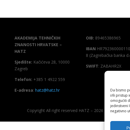
AKADEMIJA TEHNIČKIH
OIB:
89465386965
ZNANOSTI HRVATSKE –
IBAN
HR792360000110
HATZ
8 (Zagrebačka banka d.
Sjedište:
Kačićeva 28, 10000
SWIFT
: ZABAHR2X
Zagreb
Telefon:
+385 1 4922 559
E-adresa
:
hatz@hatz.hr
Da bismo pru
i/ili prist
omogućiti d
jedinstveni 
Copyright All right reserved HATZ – 2026
negativno ut
Pr