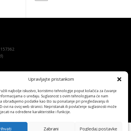
157362
d)
Upravljajte pristankom
žili najbolje iskustvo, koristimo tehnologije poput kolačića za čuvanje
up informacijama o uređaju. Suglasnost s ovim tehnologijama će nam
a obrađujemo podatke kao što su ponašanje pri pregledavanju ili
ID-ovi na ovoj web stranici. Nepristanak ili povlačenje suglasnosti može
jecati na određene karakteristike i funkcije.
ihvati
Zabrani
Pogledaj postavke