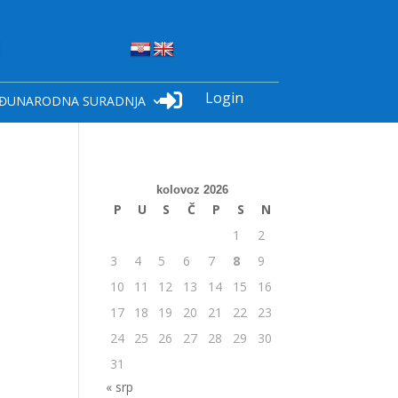
Login

ĐUNARODNA SURADNJA
kolovoz 2026
P
U
S
Č
P
S
N
1
2
3
4
5
6
7
8
9
10
11
12
13
14
15
16
17
18
19
20
21
22
23
24
25
26
27
28
29
30
31
« srp