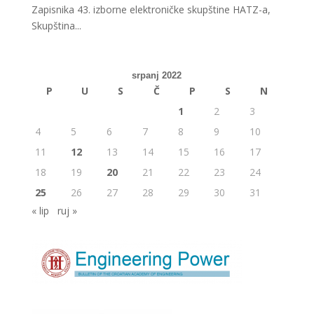
Zapisnika 43. izborne elektroničke skupštine HATZ-a,
Skupština...
srpanj 2022
P
U
S
Č
P
S
N
1
2
3
4
5
6
7
8
9
10
11
12
13
14
15
16
17
18
19
20
21
22
23
24
25
26
27
28
29
30
31
« lip
ruj »