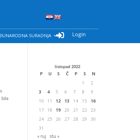
Login

ĐUNARODNA SURADNJA
listopad 2022
P
U
S
Č
P
S
N
1
2
on
3
4
5
6
7
8
9
 bila
10
11
12
13
14
15
16
17
18
19
20
21
22
23
24
25
26
27
28
29
30
31
« ruj
stu »