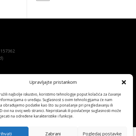
157362
d)
Upravljajte pristankom
žili najbolje iskustvo, koristimo tehnologije poput kolačića za čuvanje
up informacijama o uređaju. Suglasnost s ovim tehnologijama će nam
a obrađujemo podatke kao što su ponašanje pri pregledavanju ili
ID-ovi na ovoj web stranici. Nepristanak ili povlačenje suglasnosti može
jecati na određene karakteristike i funkcije.
ihvati
Zabrani
Pogledaj postavke