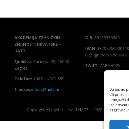
AKADEMIJA TEHNIČKIH
OIB:
89465386965
ZNANOSTI HRVATSKE –
IBAN
HR792360000110
HATZ
8 (Zagrebačka banka d.
Sjedište:
Kačićeva 28, 10000
SWIFT
: ZABAHR2X
Zagreb
Telefon:
+385 1 4922 559
E-adresa
:
hatz@hatz.hr
Da bismo pru
i/ili prist
omogućiti d
jedinstveni 
Copyright All right reserved HATZ – 2026
negativno ut
Pr