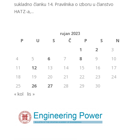
sukladno članku 14. Pravilnika o izboru u članstvo
HATZ-a,...
rujan 2023
P
U
S
Č
P
S
N
1
2
3
4
5
6
7
8
9
10
11
12
13
14
15
16
17
18
19
20
21
22
23
24
25
26
27
28
29
30
« kol
lis »