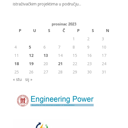
istraživačkim projektima u području...
prosinac 2023
P
U
S
Č
P
S
N
1
2
3
4
5
6
7
8
9
10
11
12
13
14
15
16
17
18
19
20
21
22
23
24
25
26
27
28
29
30
31
« stu
sij »