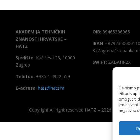
AKADEMIJA TEHNIČKIH
OIB:
89465386965
ZNANOSTI HRVATSKE –
IBAN
HR792360000110
HATZ
8 (Zagrebačka banka d.
Sjedište:
Kačićeva 28, 10000
SWIFT
: ZABAHR2X
Zagreb
Telefon:
+385 1 4922 559
E-adresa
:
hatz@hatz.hr
Da bismo pru
i/ili prist
omogućiti d
jedinstveni 
Copyright All right reserved HATZ – 2026
negativno ut
Pr