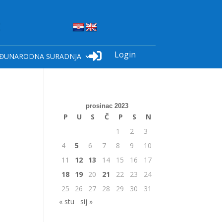
Login

ĐUNARODNA SURADNJA
prosinac 2023
P
U
S
Č
P
S
N
1
2
3
4
5
6
7
8
9
10
11
12
13
14
15
16
17
18
19
20
21
22
23
24
25
26
27
28
29
30
31
« stu
sij »