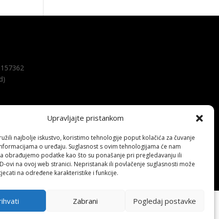
157362
d)
Upravljajte pristankom
žili najbolje iskustvo, koristimo tehnologije poput kolačića za čuvanje
up informacijama o uređaju. Suglasnost s ovim tehnologijama će nam
a obrađujemo podatke kao što su ponašanje pri pregledavanju ili
ID-ovi na ovoj web stranici. Nepristanak ili povlačenje suglasnosti može
jecati na određene karakteristike i funkcije.
ihvati
Zabrani
Pogledaj postavke