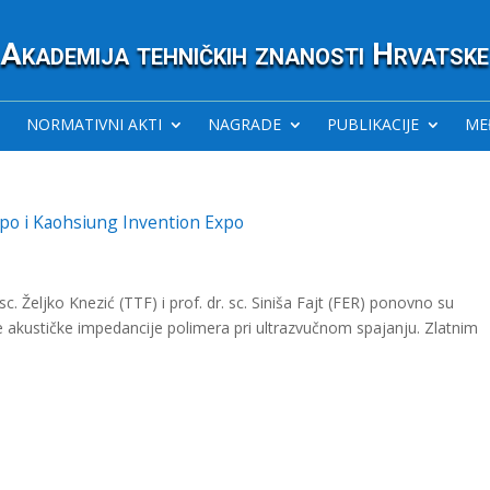
Akademija tehničkih znanosti Hrvatske
NORMATIVNI AKTI
NAGRADE
PUBLIKACIJE
ME
xpo i Kaohsiung Invention Expo
 sc. Željko Knezić (TTF) i prof. dr. sc. Siniša Fajt (FER) ponovno su
e akustičke impedancije polimera pri ultrazvučnom spajanju. Zlatnim