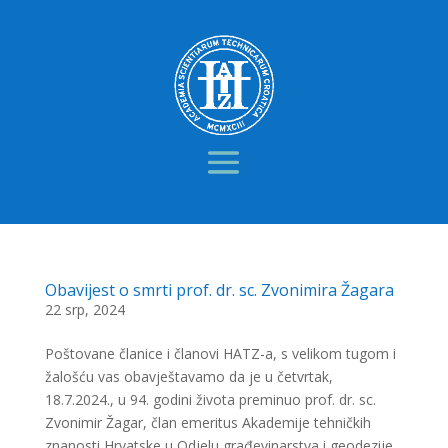
Obavijest o smrti prof. dr. sc. Zvonimira Žagara
22 srp, 2024
Poštovane članice i članovi HATZ-a, s velikom tugom i
žalošću vas obavještavamo da je u četvrtak,
18.7.2024., u 94. godini života preminuo prof. dr. sc.
Zvonimir Žagar, član emeritus Akademije tehničkih
znanosti Hrvatske u Odjelu građevinarstva i geodezije.