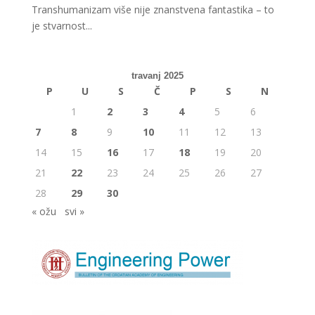
Transhumanizam više nije znanstvena fantastika – to
je stvarnost...
travanj 2025
P
U
S
Č
P
S
N
1
2
3
4
5
6
7
8
9
10
11
12
13
14
15
16
17
18
19
20
21
22
23
24
25
26
27
28
29
30
« ožu
svi »