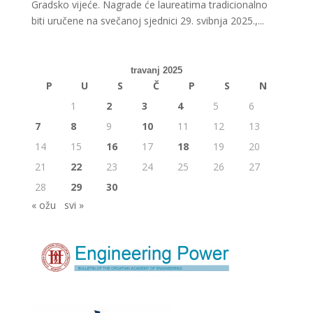
Gradsko vijeće. Nagrade će laureatima tradicionalno
biti uručene na svečanoj sjednici 29. svibnja 2025.,...
travanj 2025
P
U
S
Č
P
S
N
1
2
3
4
5
6
7
8
9
10
11
12
13
14
15
16
17
18
19
20
21
22
23
24
25
26
27
28
29
30
« ožu
svi »