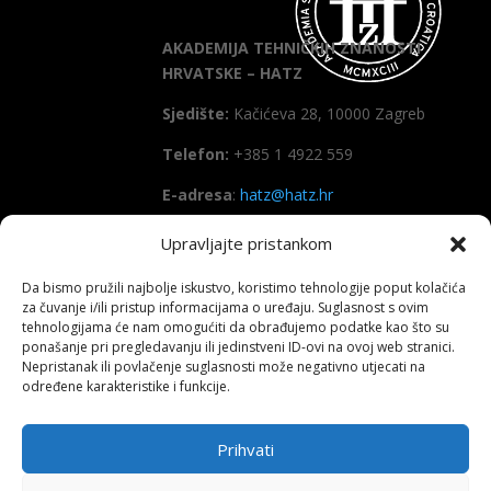
AKADEMIJA TEHNIČKIH ZNANOSTI
HRVATSKE – HATZ
Sjedište:
Kačićeva 28, 10000 Zagreb
Telefon:
+385 1 4922 559
E-adresa
:
hatz@hatz.hr
Upravljajte pristankom
OIB:
89465386965
Da bismo pružili najbolje iskustvo, koristimo tehnologije poput kolačića
IBAN
HR7923600001101573628
za čuvanje i/ili pristup informacijama o uređaju. Suglasnost s ovim
(Zagrebačka banka d.d)
tehnologijama će nam omogućiti da obrađujemo podatke kao što su
ponašanje pri pregledavanju ili jedinstveni ID-ovi na ovoj web stranici.
SWIFT
: ZABAHR2X
Nepristanak ili povlačenje suglasnosti može negativno utjecati na
određene karakteristike i funkcije.
Prihvati
Copyright All right reserved HATZ – 2026