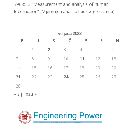
79685-3 “Measurement and analysis of human
locomotion” (Mjerenje i analiza ljudskog kretanja)...
veljača 2022
P
U
S
Č
P
S
N
1
2
3
4
5
6
7
8
9
10
11
12
13
14
15
16
17
18
19
20
21
22
23
24
25
26
27
28
« sij
ožu »